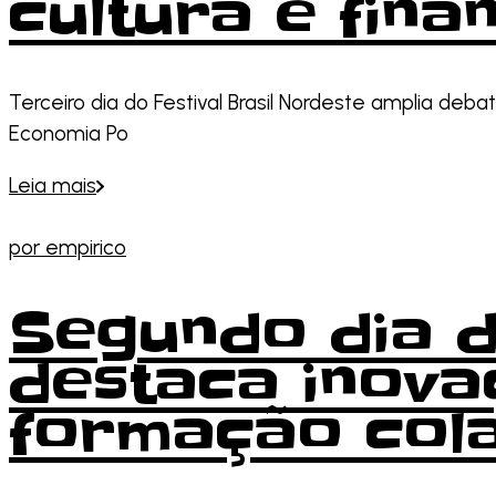
cultura e fina
Terceiro dia do Festival Brasil Nordeste amplia debate
Economia Po
Leia mais
por
empirico
Segundo dia d
destaca inova
formação col