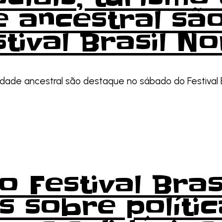
de ancestral sã
tival Brasil N
alidade ancestral são destaque no sábado do Festival 
o Festival Bra
 sobre polític