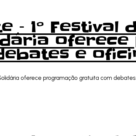
e – 1º Festival
idária oferec
debates e ofici
Solidária oferece programação gratuita com debates e 