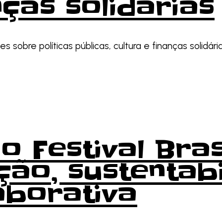
nças solidárias
s sobre políticas públicas, cultura e finanças solidári
o Festival Bras
ção, sustentabi
aborativa