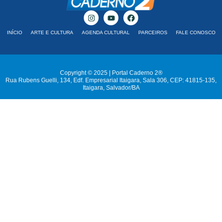
INÍCIO
ARTE E CULTURA
AGENDA CULTURAL
PARCEIROS
FALE CONOSCO
Copyright © 2025 | Portal Caderno 2®
Rua Rubens Guelli, 134, Edf. Empresarial Itaigara, Sala 306, CEP: 41815-135,
Itaigara, Salvador/BA